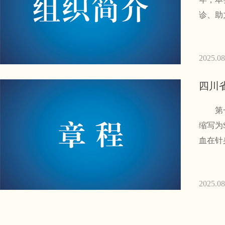
诊、助
2025.08
四川
第一章 总
缩写为
血在针
2025.08