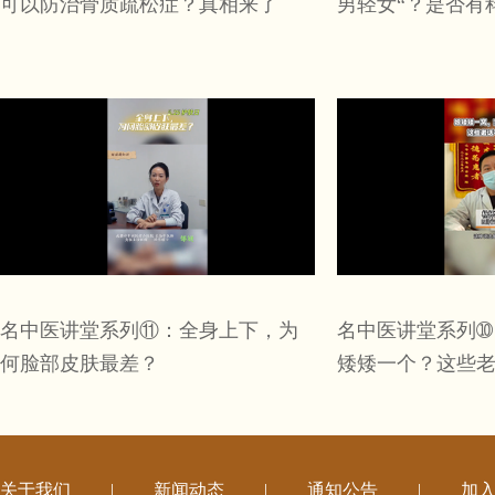
可以防治骨质疏松症？真相来了
男轻女“？是否有
名中医讲堂系列⑪：全身上下，为
名中医讲堂系列➉
何脸部皮肤最差？
矮矮一个？这些
关于我们
|
新闻动态
|
通知公告
|
加