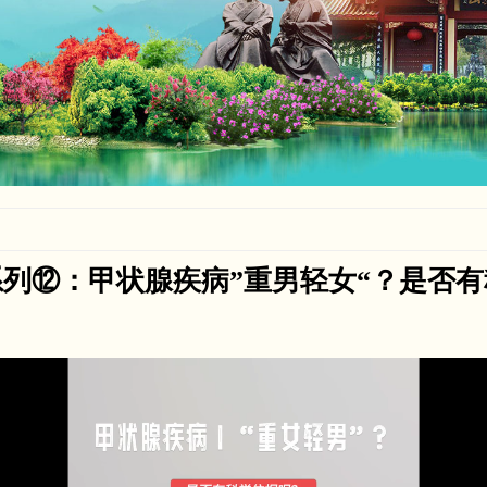
列⑫：甲状腺疾病”重男轻女“？是否