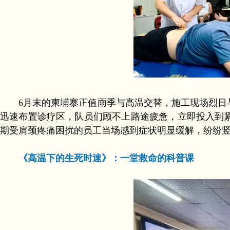
6月末的柬埔寨正值雨季与高温交替，施工现场烈日与
迅速布置诊疗区，队员们顾不上路途疲惫，立即投入到
期受肩颈疼痛困扰的员工当场感到症状明显缓解，纷纷
《高温下的生死时速》：一堂救命的科普课