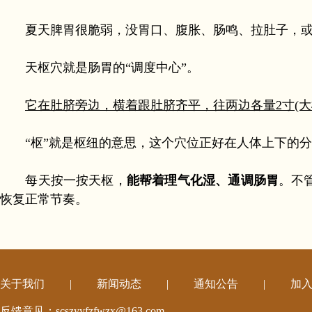
夏天脾胃很脆弱，没胃口、腹胀、肠鸣、拉肚子，或
天枢穴就是肠胃的“调度中心”。
它在肚脐旁边，横着跟肚脐齐平，往两边各量2寸(大
“枢”就是枢纽的意思，这个穴位正好在人体上下的分
每天按一按天枢，
能帮着理气化湿、通调肠胃
。不
恢复正常节奏。
关于我们
|
新闻动态
|
通知公告
|
加
反馈意见：scszyyfzfwzx@163.com