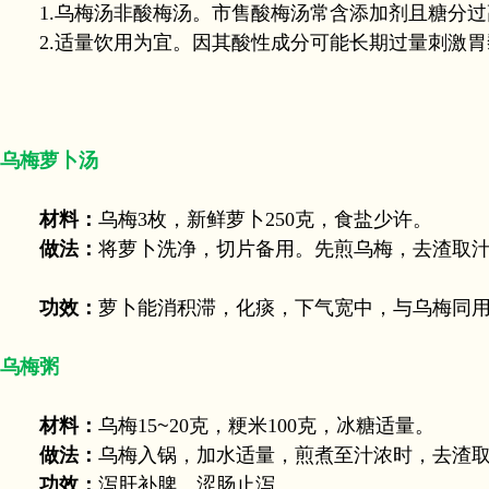
1.乌梅汤非酸梅汤。市售酸梅汤常含添加剂且糖分过
2.适量饮用为宜。因其酸性成分可能长期过量刺激胃
乌梅萝卜汤
材料：
乌梅3枚，新鲜萝卜250克，食盐少许。
做法：
将萝卜洗净，切片备用。先煎乌梅，去渣取
功效：
萝卜能消积滞，化痰，下气宽中，与乌梅同
乌梅粥
材料：
乌梅15
~
20克，粳米100克，冰糖适量。
做法：
乌梅入锅，加水适量，煎煮至汁浓时，去渣
功效：
泻肝补脾、涩肠止泻。